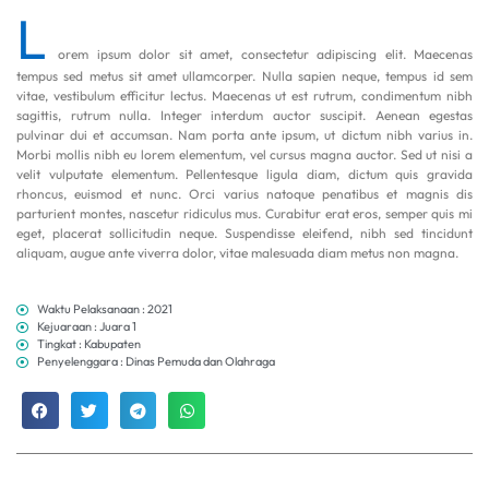
L
orem ipsum dolor sit amet, consectetur adipiscing elit. Maecenas
tempus sed metus sit amet ullamcorper. Nulla sapien neque, tempus id sem
vitae, vestibulum efficitur lectus. Maecenas ut est rutrum, condimentum nibh
sagittis, rutrum nulla. Integer interdum auctor suscipit. Aenean egestas
pulvinar dui et accumsan. Nam porta ante ipsum, ut dictum nibh varius in.
Morbi mollis nibh eu lorem elementum, vel cursus magna auctor. Sed ut nisi a
velit vulputate elementum. Pellentesque ligula diam, dictum quis gravida
rhoncus, euismod et nunc. Orci varius natoque penatibus et magnis dis
parturient montes, nascetur ridiculus mus. Curabitur erat eros, semper quis mi
eget, placerat sollicitudin neque. Suspendisse eleifend, nibh sed tincidunt
aliquam, augue ante viverra dolor, vitae malesuada diam metus non magna.
Waktu Pelaksanaan : 2021
Kejuaraan : Juara 1
Tingkat : Kabupaten
Penyelenggara : Dinas Pemuda dan Olahraga