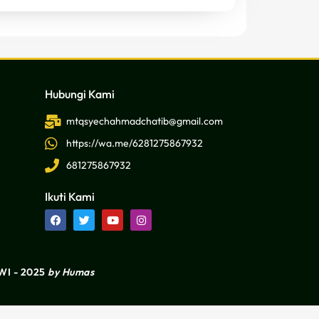
Hubungi Kami
mtqsyechahmadchatib@gmail.com
https://wa.me/6281275867932
681275867932
Ikuti Kami
I - 2025
by Humas