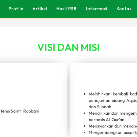
Profile
Artikel
Hasil PSB
Informasi
Kontak
VISI DAN MISI
Melahirkan kembali ka
penajaman bidang Aqidah
dan Sunnah.
tensi Santri Rabbani
Mendirikan dan mengemb
berbasis Al-Qur’an.
Mensyiarkan dan menanam
Mengembangkan pusat ka