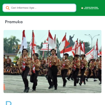
Pramuka
P