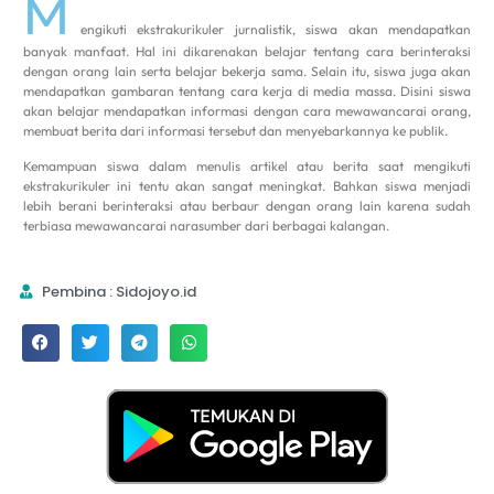
M
engikuti ekstrakurikuler jurnalistik, siswa akan mendapatkan
banyak manfaat. Hal ini dikarenakan belajar tentang cara berinteraksi
dengan orang lain serta belajar bekerja sama. Selain itu, siswa juga akan
mendapatkan gambaran tentang cara kerja di media massa. Disini siswa
akan belajar mendapatkan informasi dengan cara mewawancarai orang,
membuat berita dari informasi tersebut dan menyebarkannya ke publik.
Kemampuan siswa dalam menulis artikel atau berita saat mengikuti
ekstrakurikuler ini tentu akan sangat meningkat. Bahkan siswa menjadi
lebih berani berinteraksi atau berbaur dengan orang lain karena sudah
terbiasa mewawancarai narasumber dari berbagai kalangan.
Pembina : Sidojoyo.id