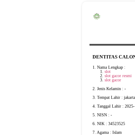
DENTITAS CALON
1. Nama Lengkap :
slot
slot gacor resmi
slot gacor
2. Jenis Kelamin : -
3. Tempat Lahir : jakart
4. Tanggal Lahir : 2025
5. NISN : -
6. NIK : 34523525
7. Agama : Islam