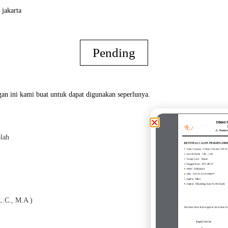
 jakarta
Pending
an ini kami buat untuk dapat digunakan seperlunya.
lah
Oran
.C., M.A )